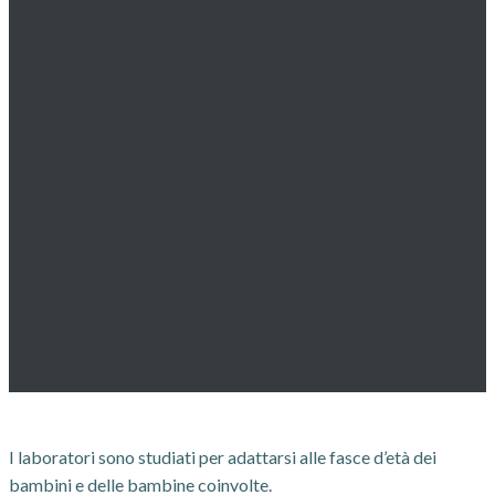
I laboratori sono studiati per adattarsi alle fasce d’età dei
bambini e delle bambine coinvolte.